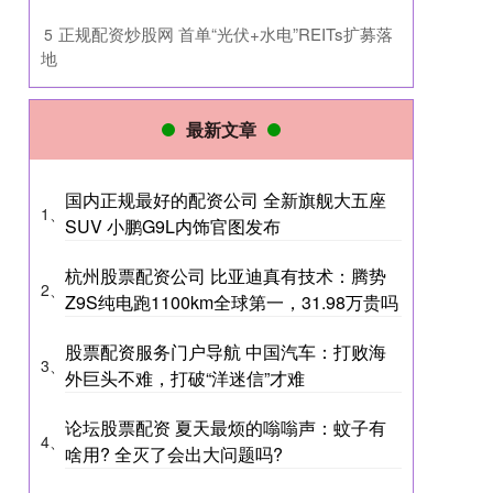
​正规配资炒股网 首单“光伏+水电”REITs扩募落
5
地
最新文章
国内正规最好的配资公司 全新旗舰大五座
1、
SUV 小鹏G9L内饰官图发布
杭州股票配资公司 比亚迪真有技术：腾势
2、
Z9S纯电跑1100km全球第一，31.98万贵吗
股票配资服务门户导航 中国汽车：打败海
3、
外巨头不难，打破“洋迷信”才难
论坛股票配资 夏天最烦的嗡嗡声：蚊子有
4、
啥用? 全灭了会出大问题吗?