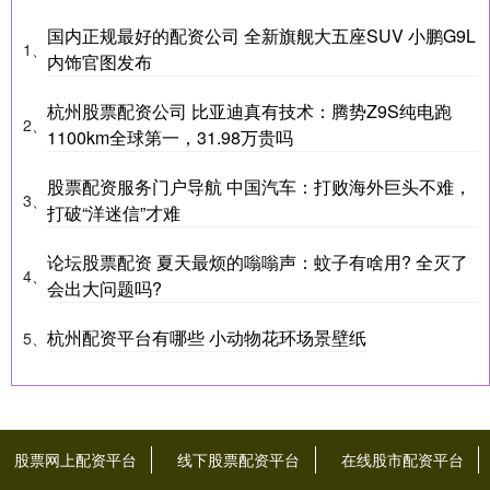
国内正规最好的配资公司 全新旗舰大五座SUV 小鹏G9L
1、
内饰官图发布
杭州股票配资公司 比亚迪真有技术：腾势Z9S纯电跑
2、
1100km全球第一，31.98万贵吗
股票配资服务门户导航 中国汽车：打败海外巨头不难，
3、
打破“洋迷信”才难
论坛股票配资 夏天最烦的嗡嗡声：蚊子有啥用? 全灭了
4、
会出大问题吗?
杭州配资平台有哪些 小动物花环场景壁纸
5、
股票网上配资平台
线下股票配资平台
在线股市配资平台