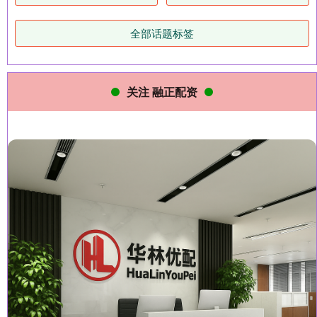
全部话题标签
关注 融正配资