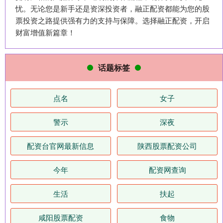
忧。无论您是新手还是资深投资者，融正配资都能为您的股
票投资之路提供强有力的支持与保障。选择融正配资，开启
财富增值新篇章！
话题标签
点名
女子
警示
深夜
配资台官网最新信息
陕西股票配资公司
今年
配资网查询
生活
扶起
咸阳股票配资
食物