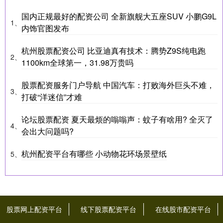
国内正规最好的配资公司 全新旗舰大五座SUV 小鹏G9L
1、
内饰官图发布
杭州股票配资公司 比亚迪真有技术：腾势Z9S纯电跑
2、
1100km全球第一，31.98万贵吗
股票配资服务门户导航 中国汽车：打败海外巨头不难，
3、
打破“洋迷信”才难
论坛股票配资 夏天最烦的嗡嗡声：蚊子有啥用? 全灭了
4、
会出大问题吗?
杭州配资平台有哪些 小动物花环场景壁纸
5、
股票网上配资平台
线下股票配资平台
在线股市配资平台