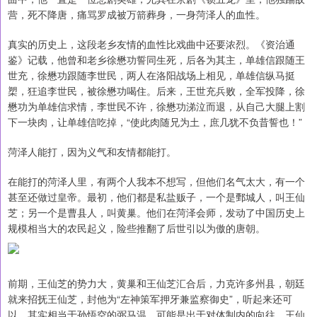
营，死不降唐，痛骂罗成被万箭葬身，一身菏泽人的血性。
真实的历史上，这段老乡友情的血性比戏曲中还要浓烈。《资治通
鉴》记载，他曾和老乡徐懋功誓同生死，后各为其主，单雄信跟随王
世充，徐懋功跟随李世民，两人在洛阳战场上相见，单雄信纵马挺
槊，狂追李世民，被徐懋功喝住。后来，王世充兵败，全军投降，徐
懋功为单雄信求情，李世民不许，徐懋功涕泣而退，从自己大腿上割
下一块肉，让单雄信吃掉，“使此肉随兄为土，庶几犹不负昔誓也！”
菏泽人能打，因为义气和友情都能打。
在能打的菏泽人里，有两个人我本不想写，但他们名气太大，有一个
甚至还做过皇帝。最初，他们都是私盐贩子，一个是鄄城人，叫王仙
芝；另一个是曹县人，叫黄巢。他们在菏泽会师，发动了中国历史上
规模相当大的农民起义，险些推翻了后世引以为傲的唐朝。
前期，王仙芝的势力大，黄巢和王仙芝汇合后，力克许多州县，朝廷
就来招抚王仙芝，封他为“左神策军押牙兼监察御史”，听起来还可
以，其实相当于孙悟空的弼马温。可能是出于对体制内的向往，王仙