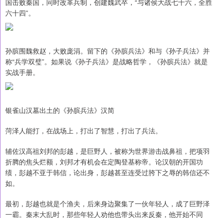
国击败秦国，同时改革兵制，创建魏武卒，“与诸侯大战七十六，全胜
六十四”。
孙膑围魏救赵，大败庞涓。留下的《孙膑兵法》和与《孙子兵法》并
称“兵学双璧”。如果说《孙子兵法》是战略哲学，《孙膑兵法》就是
实战手册。
银雀山汉墓出土的《孙膑兵法》汉简
菏泽人能打，在战场上，打出了智慧，打出了兵法。
辅佐汉高祖刘邦的彭越，是巨野人，被称为世界游击战鼻祖，把项羽
折腾的焦头烂额，刘邦才有机会在定陶登基称帝。论汉朝的开国功
绩，彭越不亚于韩信，论出身，彭越甚至连受过胯下之辱的韩信还不
如。
最初，彭越也就是个渔夫，后来身边聚集了一伙年轻人，成了巨野泽
一霸。秦末大乱时，那些年轻人劝他也带头出来反秦，他开始不同