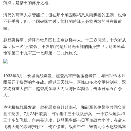
菏泽，是僧王的葬身之地。
清代的菏泽人尽管能打，但在那个顽固腐朽又风雨飘摇的王朝，也伸
不开手脚，但，当国破家亡时，能打的菏泽人必将勇敢的冲在最前
面。
赵登禹将军，菏泽市牡丹区杜庄乡赵楼村人。十三岁习武，十六岁从
军，从一名“只管饭、不发饷”的副兵到冯玉祥的随身护卫，到国民革
命军第二十九军三十七师第一〇九旅旅长。
1933年3月，长城抗战爆发，赵登禹率部驰援喜峰口，与日军钤木师
团展开了惨烈的争夺战。经过三天战斗，喜峰口多次变更控制权，双
方均有重大伤亡，赵登禹亲率大刀队与日军厮杀，击杀日军五百余
人。
卢沟桥抗战爆发后，赵登禹奉命赶赴南苑，和副军长佟麟阁共同负责
北平防务。7月28日凌晨，日军集中三个联队步兵、一个联队炮兵和
三十多架飞机，向南苑进攻。赵登禹率部与日军血战六小时，在敌人
飞机大炮的轰炸扫射下，伤亡惨重。战至中午，宋哲元命令赵登禹率