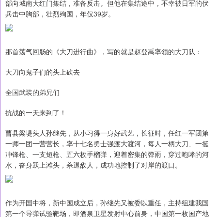
部向城南大红门集结，准备反击。但他在集结途中，不幸被日军的伏
兵击中胸部，壮烈殉国，年仅39岁。
那首荡气回肠的《大刀进行曲》，写的就是赵登禹率领的大刀队：
大刀向鬼子们的头上砍去
全国武装的弟兄们
抗战的一天来到了！
曹县梁堤头人孙继先，从小习得一身好武艺，长征时，任红一军团第
一师一团一营营长，率十七名勇士强渡大渡河，每人一柄大刀、一挺
冲锋枪、一支短枪、五六枚手榴弹，迎着密集的弹雨，穿过咆哮的河
水，奋身跃上滩头，杀退敌人，成功地控制了对岸的渡口。
作为开国中将，新中国成立后，孙继先又被委以重任，主持组建我国
第一个导弹试验靶场，即酒泉卫星发射中心前身，中国第一枚国产地