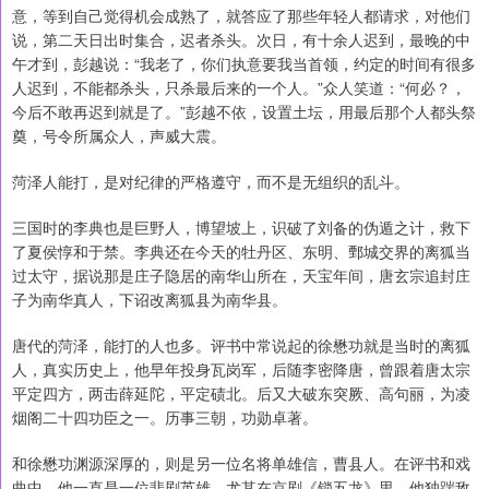
意，等到自己觉得机会成熟了，就答应了那些年轻人都请求，对他们
说，第二天日出时集合，迟者杀头。次日，有十余人迟到，最晚的中
午才到，彭越说：“我老了，你们执意要我当首领，约定的时间有很多
人迟到，不能都杀头，只杀最后来的一个人。”众人笑道：“何必？，
今后不敢再迟到就是了。”彭越不依，设置土坛，用最后那个人都头祭
奠，号令所属众人，声威大震。
菏泽人能打，是对纪律的严格遵守，而不是无组织的乱斗。
三国时的李典也是巨野人，博望坡上，识破了刘备的伪遁之计，救下
了夏侯惇和于禁。李典还在今天的牡丹区、东明、鄄城交界的离狐当
过太守，据说那是庄子隐居的南华山所在，天宝年间，唐玄宗追封庄
子为南华真人，下诏改离狐县为南华县。
唐代的菏泽，能打的人也多。评书中常说起的徐懋功就是当时的离狐
人，真实历史上，他早年投身瓦岗军，后随李密降唐，曾跟着唐太宗
平定四方，两击薛延陀，平定碛北。后又大破东突厥、高句丽，为凌
烟阁二十四功臣之一。历事三朝，功勋卓著。
和徐懋功渊源深厚的，则是另一位名将单雄信，曹县人。在评书和戏
曲中，他一直是一位悲剧英雄，尤其在京剧《锁五龙》里，他独踹敌