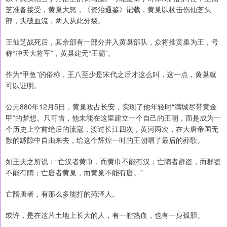
芝准备接受，黄巢大怒，《资治通鉴》记载，黄巢以杖击伤仙芝头
部，头破血流，两人从此分裂。
王仙芝战死后，其余部有一部分并入黄巢部队，众将推黄巢为王，号
称“冲天大将军”，黄巢建元“王霸”。
作为“甲鱼”的俗称，王八至少是宋代之后才这么叫，这一点，黄巢就
可以证明。
公元880年12月5日，黄巢攻占长安，实现了他年轻时“满城尽带黄金
甲”的梦想。只可惜，他未能在这里建立一个自己的王朝，而是成为一
个历史上空前绝后的流寇，渡过长江四次，黄河两次，在大唐帝国无
数的罅隙中自由来去，给这个辉煌一时的王朝唱了最后的葬歌。
如王夫之所说：“亡汉者黄巾，而黄巾不能有汉；亡隋者群盗，而群盗
不能有隋；亡唐者黄巢，而黄巢不能有唐。”
亡隋唐者，有那么多能打的菏泽人。
或许，是在这片土地上长大的人，有一腔热血，也有一身孤胆。