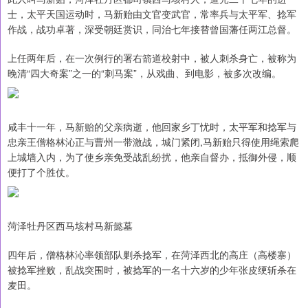
士，太平天国运动时，马新贻由文官变武官，常率兵与太平军、捻军
作战，战功卓著，深受朝廷赏识，同治七年接替曾国藩任两江总督。
上任两年后，在一次例行的署右箭道校射中，被人刺杀身亡，被称为
晚清“四大奇案”之一的“刺马案”，从戏曲、到电影，被多次改编。
咸丰十一年，马新贻的父亲病逝，他回家乡丁忧时，太平军和捻军与
忠亲王僧格林沁正与曹州一带激战，城门紧闭,马新贻只得使用绳索爬
上城墙入内，为了使乡亲免受战乱纷扰，他亲自督办，抵御外侵，顺
便打了个胜仗。
菏泽牡丹区西马垓村马新懿墓
四年后，僧格林沁率领部队剿杀捻军，在菏泽西北的高庄（高楼寨）
被捻军挫败，乱战突围时，被捻军的一名十六岁的少年张皮绠斩杀在
麦田。