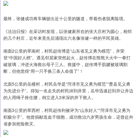
最终，张健成功将车辆驶出近十公里的隧道，带着伤者脱离险境。
《法治日报》在采访时发现，以张健家所在的张大庄村为圆心，相邻
的几个村庄，近年来竟先后涌现出六名像张健一样的平民英雄。
南面2公里的莘南村，村民赵传博是“山东省见义勇为模范”，并荣
登“中国好人榜”。遇见邻居家突然起火，赵传博在熊熊大火中一拳打
破玻璃，冲进火海救出母子三人。救援中，赵传博手肌腱被玻璃割
断，但他觉得“用一只手换三条人命值了”！
北面5公里的岳楼村，村民岳华是“菏泽市见义勇为模范”“曹县见义勇
为先进分子”。得知一名走失的村民掉到井里，岳华迅速赶到并让井边
的人用绳子拴住腰，倒立进入3米深的井下救人。
南面3公里的莘西村，村民赵传利被评为“山东好人”“菏泽市见义勇为
积极分子”。他曾捐献造血干细胞，成功救治六岁男孩生命，还曾赴外
省参加抢险救灾。