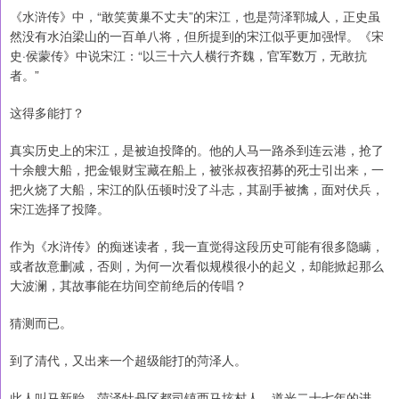
《水浒传》中，“敢笑黄巢不丈夫”的宋江，也是菏泽郓城人，正史虽
然没有水泊梁山的一百单八将，但所提到的宋江似乎更加强悍。《宋
史·侯蒙传》中说宋江：“以三十六人横行齐魏，官军数万，无敢抗
者。”
这得多能打？
真实历史上的宋江，是被迫投降的。他的人马一路杀到连云港，抢了
十余艘大船，把金银财宝藏在船上，被张叔夜招募的死士引出来，一
把火烧了大船，宋江的队伍顿时没了斗志，其副手被擒，面对伏兵，
宋江选择了投降。
作为《水浒传》的痴迷读者，我一直觉得这段历史可能有很多隐瞒，
或者故意删减，否则，为何一次看似规模很小的起义，却能掀起那么
大波澜，其故事能在坊间空前绝后的传唱？
猜测而已。
到了清代，又出来一个超级能打的菏泽人。
此人叫马新贻，菏泽牡丹区都司镇西马垓村人，道光二十七年的进