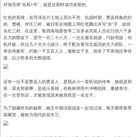
对地导弹“‌东风1号‌”，就是在那时成功发射的。
红色的英雄，在菏泽这片土地上层出不穷。抗战时期，曹县韩集的刘
岗、曹楼、伊庄三村，被日军在地图上用红笔圈出并写“赤”字，故得
名红三村。在这里，鲁西南地委曾率二百多余武装人员在日伪八千多
兵力的围攻下，坚守一百二十八天，一次次避实就虚，巧妙周旋，伺
机歼敌，经过几十次大小战斗，终于配合黄河北返回的主力部队，一
举击垮敌军，歼敌一千五百人人，缴枪近千支，创造了平原地抗争待
援，以少胜多的光辉战绩。
还有一位不是曹县人的曹县人，是我从小一直听说的传奇，她就是郭
富，原名郭俊卿，是战斗英雄，在枪林弹雨中冲锋陷阵、屡建奇功，
在一次受伤后，才被发现原来她竟然是一名女子。
为了隐藏性别的秘密，她五年都没跟战友一起洗过澡，每天都穿着男
装睡觉，被称为现代的花木兰。