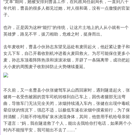
“文革”期间，她被安排到曹县工作，在民政局任副局长，一直到八十
年代初，曹县的很多人都见过她，对人很和蔼，没有一点傲慢的官架
子。
也许，正是因为这种“能打”的传统，让这片土地上的人从小就有一个
英雄梦，路见不平，拔刀相助，危难之时，挺身而出。
去年麦收时，曹县小伙孙志东望见远处有麦田起火，他赶紧让妻子和
女儿下车，自己开着收割机冲进着火麦田救火。为尽可能保住更多小
麦，孙志东顶着阵阵热浪和滚滚浓烟，开辟了一条隔离带，成功把起
火小麦的周围麦子收割掉防止火势继续蔓延。
不久前，又一名曹县小伙张健驾车从山西回家时，遇到隧道起火，张
健将一名受伤被困的货车司机转移到自己车上，因伤者腿部无法弯
曲，导致车门无法完全关闭，浓烟持续涌入车内，张健在出现中毒眩
晕症状的情况下，强忍不适，以极低车速在浓烟中摸索前行，为了保
持清醒，只能不停地用矿泉水浇湿身体，其间，他曾用手机给母亲留
下遗言：“妈，我在隧道救了个人，能出去我给你打电话，如果两个小
时内不能报平安，我可能出不去了……”