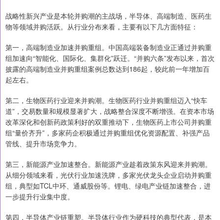
战略性新兴产业是本轮并购潮的主战场，半导体、高端制造、医药生
物等领域并购活跃。从行业分布来看，主要有以下几方面特征：
第一，高端制造业加速并购重组。中国高端装备制造业正通过并购重
组加速向“智能化、国际化、集群化”跃迁。“并购六条”发布以来，首次
披露的高端制造业并购重组案例总数达到186起，较此前一年增加百
起左右。
第二，生物医药行业迎来并购潮。生物医药行业并购重组迈入“快车
道”，交易数量和规模显著扩大，战略整合深度不断增强。在资本市场
改革深化和创新药政策利好的双重推动下，生物医药上市公司并购重
组“量价齐升”，多家药企积极通过并购重组优化资源配置、补强产品
管线、提升市场竞争力。
第三，新能源产业加速整合。新能源产业趁着政策东风迎来并购潮。
从细分领域来看，光伏行业加速洗牌，多家光伏龙头企业启动并购重
组，典型如TCL中环、通威股份等。锂电、绿电产业链加速整合，进
一步提升行业集中度。
第四，半导体产业链重塑。半导体行业作为硬科技的典型代表，是本