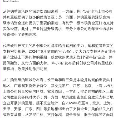
从并购重组活跃的深层次原因来看，一方面，拟IPO企业为上市公司
并购重组提供了较多的优质资源；另一方面，并购重组的活跃也为一
级市场资金退出提供了重要的渠道，有利于一级市场资金更好地支持
实体经济。此外，产业转型升级需求、部分上市公司近年来业绩承压
等都催生了并购需求。
代表硬科技实力的科创板公司是本轮并购潮的主力，这和监管政策的
支持密切相关。2024年6月发布的“科八条”，更大力度支持科创企业开
展产业链上下游的并购重组，鼓励收购优质未盈利“硬科技”企业，并
提供融资、支付方面的支持。“科八条”发布后科创板公司并购重组数
量骤增，政策推动作用明显。
从并购重组的区域分布看，长三角和珠三角是本轮并购潮的重要集中
地区，广东省案例数居首位，其次是浙江、江苏、北京、上海，均为
上市公司数量较多的区域。究其原因，一方面，排名居前的地区上市
公司数量具备绝对优势；另一方面，地方政府密集出台政策支持当地
企业开展并购重组。据不完全统计，自2024年底至今，北京、上海、
天津、安徽、广东、四川等多地相继出台了支持企业并购的相关文件
或政策举措，从发展目标、支持领域、资金来源、服务保障等方面对