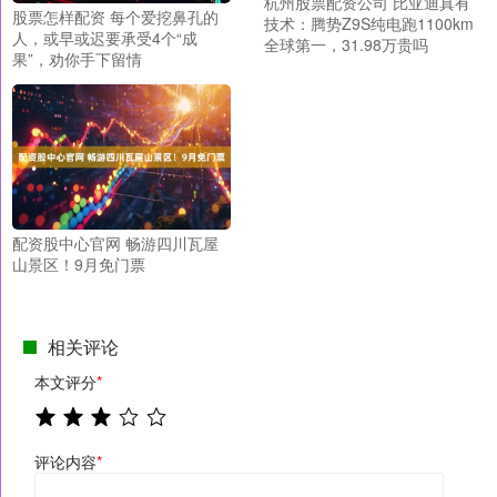
杭州股票配资公司 比亚迪真有
股票怎样配资 每个爱挖鼻孔的
技术：腾势Z9S纯电跑1100km
人，或早或迟要承受4个“成
全球第一，31.98万贵吗
果”，劝你手下留情
配资股中心官网 畅游四川瓦屋
山景区！9月免门票
相关评论
本文评分
*
评论内容
*