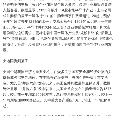
轮并购潮的主角，头部企业加速整合做大做强，传统行业积极跨界进
入新赛道。数据显示，2025年以来，A股市场半导体产业（上市公司
或并购标的属于半导体行业）的并购重组事件数量超过120起，预估
全年将超过去年128起的水平；交易金额合计1809亿元，较上一年增
加600多亿元。半导体并购潮不仅反映了企业突破技术瓶颈、扩大市
场份额的迫切需求，更标志着中国半导体产业从“规模扩张”向“质量提
升”的关键转型。同时，活跃的并购市场能够为优质半导体企业带来估
值溢价，将进一步激励行业创新投入，有效推动国内半导体行业的发
展。
央地国资频落子
央国企是我国经济的重要支柱，在众多关乎国家安全和经济命脉的关
键领域占据主导地位。在本轮并购浪潮中，央国企也扮演了重要角
色。尤其是“并购六条”发布以来，央国企并购数量和金额齐升。数据
统计显示，“并购六条”发布以来，央国企首次发布并购重组公告1575
起，较此前一年增加200起左右，总计交易规模约1.6万亿元，较上一
年同期增加6000多亿元。其中重大资产重组43起，较上一年增加10
起。