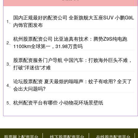
国内正规最好的配资公司 全新旗舰大五座SUV 小鹏G9L
1、
内饰官图发布
杭州股票配资公司 比亚迪真有技术：腾势Z9S纯电跑
2、
1100km全球第一，31.98万贵吗
股票配资服务门户导航 中国汽车：打败海外巨头不难，
3、
打破“洋迷信”才难
论坛股票配资 夏天最烦的嗡嗡声：蚊子有啥用? 全灭了
4、
会出大问题吗?
杭州配资平台有哪些 小动物花环场景壁纸
5、
股票网上配资平台
线下股票配资平台
在线股市配资平台