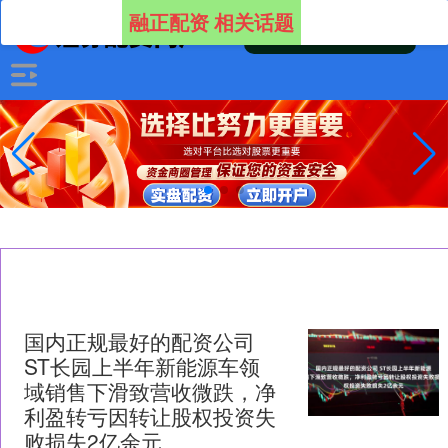
融正配资 相关话题
国内正规最好的配资公司
ST长园上半年新能源车领
域销售下滑致营收微跌，净
利盈转亏因转让股权投资失
败损失2亿余元